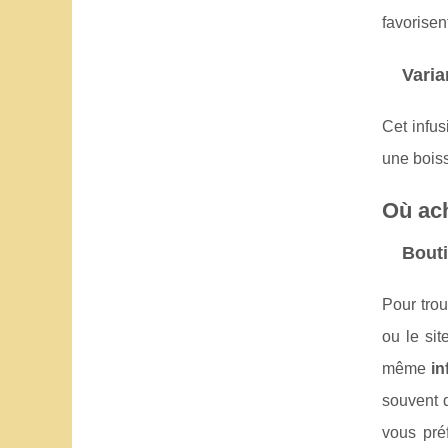
favorisen
Varia
Cet infu
une boiss
Où ach
Bouti
Pour tro
ou le si
même
in
souvent d
vous pré