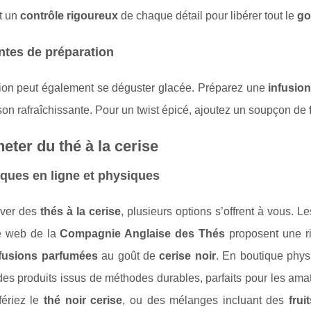
t un
contrôle rigoureux
de chaque détail pour libérer tout le
go
ntes de préparation
sion peut également se déguster glacée. Préparez une
infusio
on rafraîchissante. Pour un twist épicé, ajoutez un soupçon de
eter du thé à la cerise
ques en ligne et physiques
uver des
thés à la cerise
, plusieurs options s’offrent à vous.
te web de la
Compagnie Anglaise des Thés
proposent une r
fusions parfumées
au goût de
cerise noir
. En boutique physi
es produits issus de méthodes durables, parfaits pour les amat
fériez le
thé noir cerise
, ou des mélanges incluant des
frui