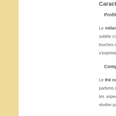
Caract
Profi
Le
mélan
subtile c
touches 
s'exprime
Compa
Le
thé no
parfums d
les aspe
révéler p