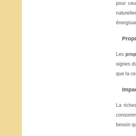
pour ceu
naturell
énergisan
Propr
Les
prop
signes d
que la ce
Impac
La riche
consommat
besoin qu