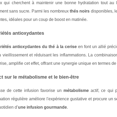
x qui cherchent à maintenir une bonne hydratation tout au l
ement sans sucre. Parmi les nombreux
thés noirs
disponibles, l
tes, idéales pour un coup de boost en matinée.
iétés antioxydantes
riétés antioxydantes du thé à la cerise
en font un allié préci
u vieillissement et réduisant les inflammations. La combinais
rise, amplifie cet effet, offrant une synergie unique en termes d
t sur le métabolisme et le bien-être
sse de cette infusion favorise un
métabolisme
actif, ce qui 
ion régulière améliore l'expérience gustative et procure un s
otidien d’
une infusion gourmande
.