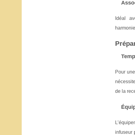
Assoc
Idéal a
harmonie
Prépar
Temp
Pour un
nécessit
de la rec
Équip
L’équipe
infuseur 