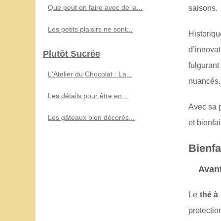
Que peut on faire avec de la...
saisons.
Les petits plaisirs ne sont...
Historiq
d’innovat
Plutôt Sucrée
fulguran
L'Atelier du Chocolat : La...
nuancés.
Les détails pour être en...
Avec sa p
Les gâteaux bien décorés...
et bienfa
Bienfa
Avant
Le
thé à 
protectio