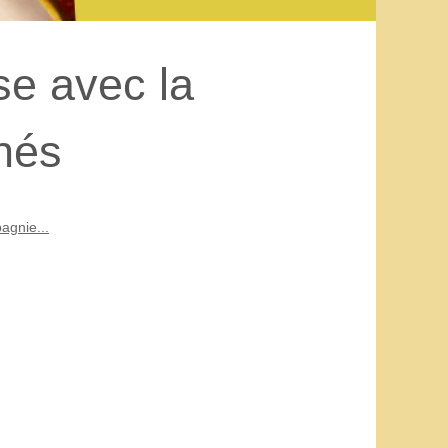
se avec la
hés
agnie...