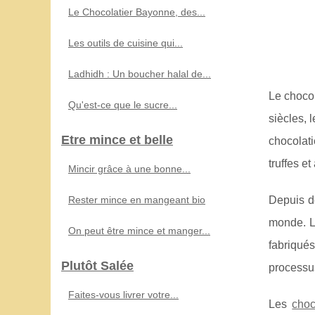
Le Chocolatier Bayonne, des...
Les outils de cuisine qui...
Ladhidh : Un boucher halal de...
Le chocol
Qu'est-ce que le sucre...
siècles, 
Etre mince et belle
chocolati
truffes et
Mincir grâce à une bonne...
Rester mince en mangeant bio
Depuis de
monde. Le
On peut être mince et manger...
fabriqué
Plutôt Salée
processus
Faites-vous livrer votre...
Les
choc