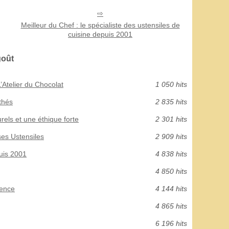
Meilleur du Chef : le spécialiste des ustensiles de
cuisine depuis 2001
goût
’Atelier du Chocolat
1 050 hits
thés
2 835 hits
urels et une éthique forte
2 301 hits
es Ustensiles
2 909 hits
puis 2001
4 838 hits
4 850 hits
ience
4 144 hits
4 865 hits
6 196 hits